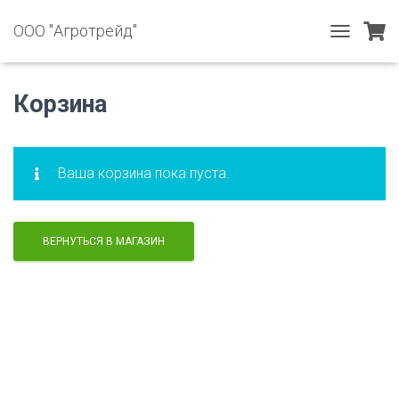
ООО "Агротрейд"
T
O
G
G
Корзина
L
E
N
A
Ваша корзина пока пуста.
V
I
G
A
ВЕРНУТЬСЯ В МАГАЗИН
T
I
O
N