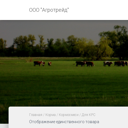
ООО "Агротрейд"
Главная
/
Корма
/
Кормосмеси
/ Для КРС
Отображение единственного товара