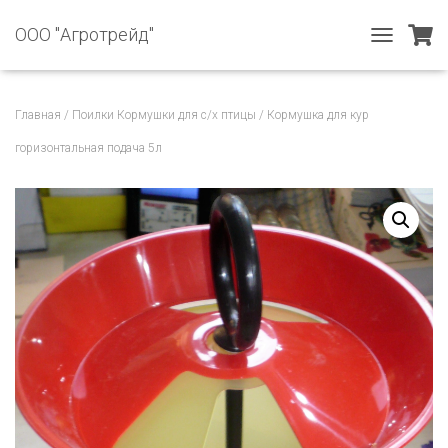
ООО "Агротрейд"
T
O
G
G
Главная
/
Поилки Кормушки для с/х птицы
/ Кормушка для кур
L
E
горизонтальная подача 5л
N
A
V
I
G
A
T
I
O
N