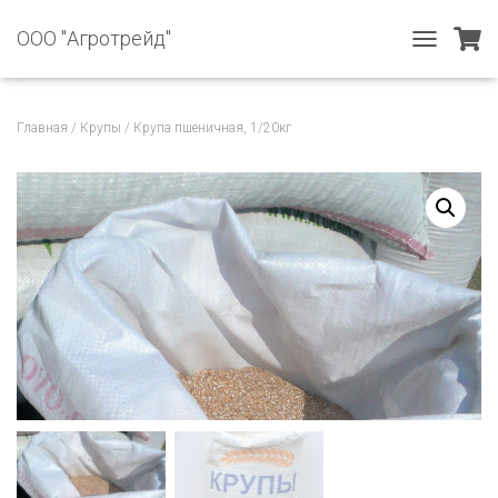
ООО "Агротрейд"
T
O
G
G
Главная
/
Крупы
/ Крупа пшеничная, 1/20кг
L
E
N
A
V
I
G
A
T
I
O
N