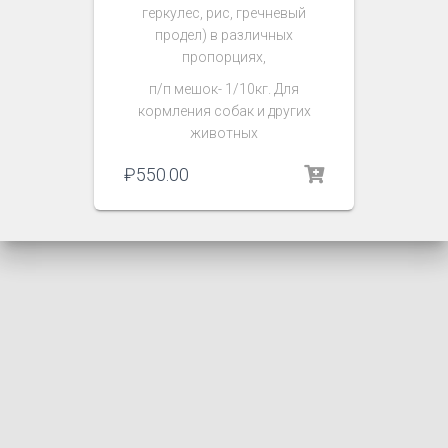
геркулес, рис, гречневый
продел) в различных
пропорциях,
п/п мешок- 1/10кг. Для
кормления собак и других
животных
₽
550.00