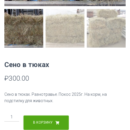
Сено в тюках
₽
300.00
Сено в тюках. Разнотравье. Покос 2025г. На корм, на
подстилку для животных.
Количество
товара
В КОРЗИНУ
Сено