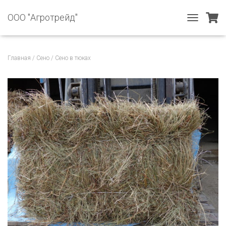
ООО "Агротрейд"
T
O
G
G
Главная
/
Сено
/ Сено в тюках
L
E
N
A
V
I
G
A
T
I
O
N