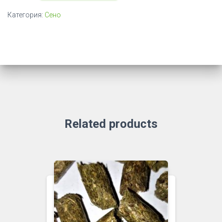
в
Категория:
Сено
тюках
Related products