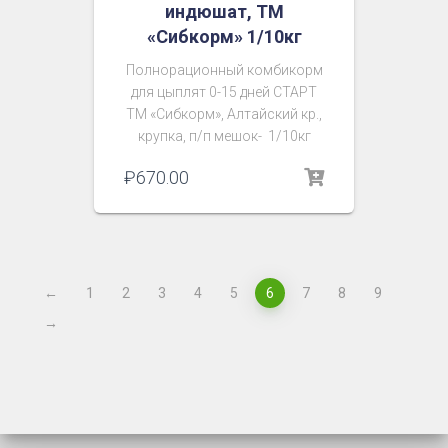
индюшат, ТМ
«Сибкорм» 1/10кг
Полнорационный комбикорм
для цыплят 0-15 дней СТАРТ
ТМ «Сибкорм», Алтайский кр.,
крупка, п/п мешок- 1/10кг
₽
670.00
←
1
2
3
4
5
6
7
8
9
→