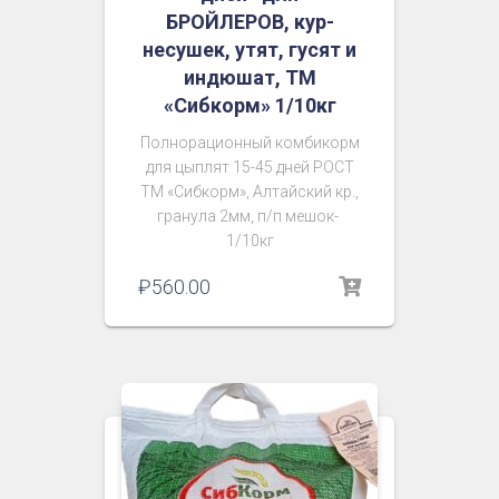
БРОЙЛЕРОВ, кур-
несушек, утят, гусят и
индюшат, ТМ
«Сибкорм» 1/10кг
Полнорационный комбикорм
для цыплят 15-45 дней РОСТ
ТМ «Сибкорм», Алтайский кр.,
гранула 2мм, п/п мешок-
1/10кг
₽
560.00