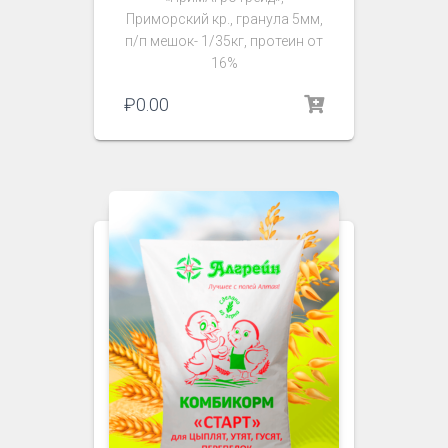
Приморский кр., гранула 5мм,
п/п мешок- 1/35кг, протеин от
16%
₽
0.00