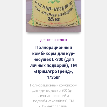
ДЛЯ КУР-НЕСУШЕК
Полнорационный
комбикорм для кур-
несушек L-300 (для
личных подворий), ТМ
«ПримАгроТрейд»,
1/35кг
Полнорационный комбикорм
для кур-несушек L-300 (для
личных подворий и
подсобных хозяйств), ТМ
«ПримАгроТрейд»,