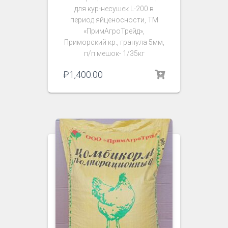
для кур-несушек L-200 в
период яйценосности, ТМ
«ПримАгроТрейд»,
Приморский кр., гранула 5мм,
п/п мешок- 1/35кг
₽
1,400.00