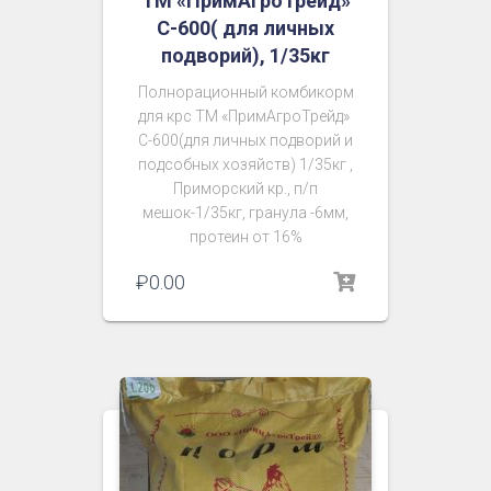
ТМ «ПримАгроТрейд»
С-600( для личных
подворий), 1/35кг
Полнорационный комбикорм
для крс ТМ «ПримАгроТрейд»
С-600(для личных подворий и
подсобных хозяйств) 1/35кг ,
Приморский кр., п/п
мешок-1/35кг, гранула -6мм,
протеин от 16%
₽
0.00