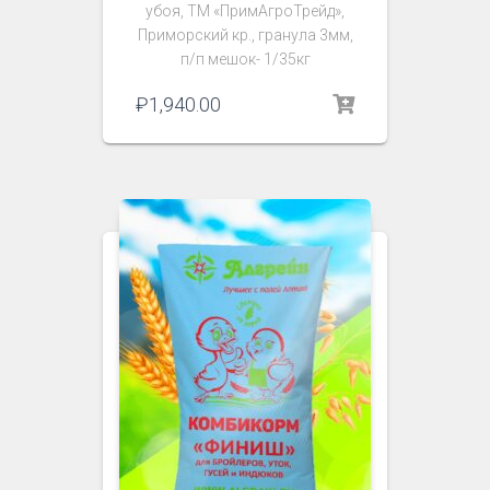
убоя, ТМ «ПримАгроТрейд»,
Приморский кр., гранула 3мм,
п/п мешок- 1/35кг
₽
1,940.00