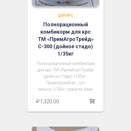
ДЛЯ КРС
Полнорационный
комбикорм для крс
ТМ «ПримАгроТрейд»
С-300 (дойное стадо)
1/35кг
Полнорационный комбикорм
для крс ТМ «ПримАгроТрейд»
(дойное стадо) 1/35кг ,
Приморский кр., п/п
мешок-1/35кг, гранула -6мм
₽
1,320.00