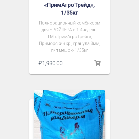
«ПримАгроТрейд»,
1/35кг
Полнорационный комбикорм
для БРОЙЛЕРА с 1-4недель,
ТМ «ПримАгроТрейд»,
Приморский кр., гранула 3мм,
п/п мешок- 1/35кг
₽
1,980.00