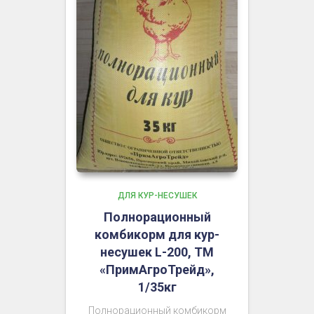
ДЛЯ КУР-НЕСУШЕК
Полнорационный
комбикорм для кур-
несушек L-200, ТМ
«ПримАгроТрейд»,
1/35кг
Полнорационный комбикорм